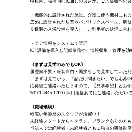
職員間、職種間の風通しの良さが、ご入居者への良
・機能的に設計された施設。介護に使う機材にも力
広めに設計された居室やパブリックスペース、研修
５種類の入浴設備を導入し、ご利用者の状況に合わ
・ケア情報をシステムで管理
ICT設備を導入し記録業務や、情報収集・管理を効
《まずは見学のみでもOK》
履歴書不要・服装自由・面接なしで見学していただ
「まずは見てから」「話だけ聞きたい」でも応募O
応募後ご連絡いたしますので、【見学希望】とお伝
※070-4445-1700 / 採用担当あてにご連絡いた
《職場環境》
幅広い年齢層のスタッフが活躍中！
未経験スタートからベテラン、ブランクありの方も
当法人では経験者・未経験者ともに独自の研修制度