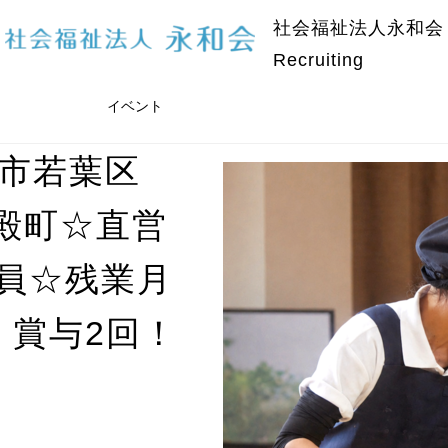
社会福祉法人永和会
Recruiting
イベント
葉市若葉区
殿町☆直営
員☆残業月
・賞与2回！