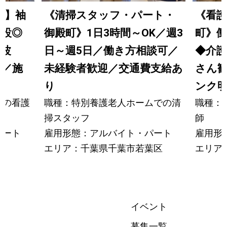
師】袖
《清掃スタッフ・パート・
《看
開設◎
御殿町》1日3時間～OK／週3
町》
蔵波
日～週5日／働き方相談可／
◆介護
る／施
未経験者歓迎／交通費支給あ
さん
り
ンク明
ムの看護
職種：特別養護老人ホームでの清
職種：
掃スタッフ
師
パート
雇用形態：アルバイト・パート
雇用形
エリア：千葉県千葉市若葉区
エリア
イベント
募集一覧